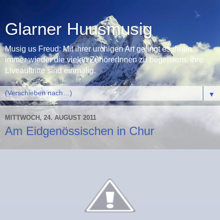
Glarner Huusmusig
Musig us Freud: Mit ihrer urchigen Art gelingt es ihnen
immer wieder die vielen ZuhörerInnen zu begeistern. Ihre
Liveauftritte sind einmalig.
▼
MITTWOCH, 24. AUGUST 2011
Am Eidgenössischen in Chur