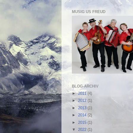
MUSIG US FREUD
BLOG-ARCHIV
►
2011
(4)
►
2012
(1)
►
2013
(1)
►
2014
(2)
►
2015
(1)
▼
2022
(1)