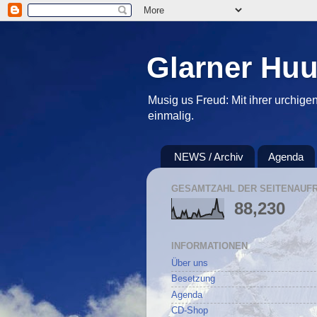
Glarner Hu
Musig us Freud: Mit ihrer urchigen
einmalig.
NEWS / Archiv
Agenda
GESAMTZAHL DER SEITENAUF
88,230
INFORMATIONEN
Über uns
Besetzung
Agenda
CD-Shop