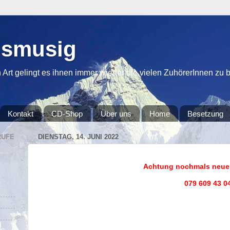
usmusig
 Art gelingt es ihnen immer wieder die vielen ZuhörerInnen zu beg
Kontakt
CD-Shop
Über uns
Home
Besetzung
RUFE
DIENSTAG, 14. JUNI 2022
Achtung nochmals neue
079 609 43 0