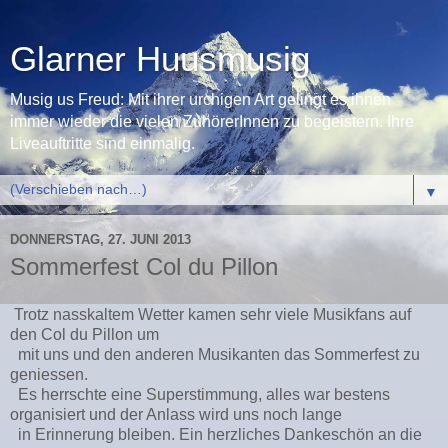
Glarner Huusmusig
Musig us Freud: Mit ihrer urchigen Art gelingt es ihnen
immer wieder die vielen ZuhörerInnen zu begeistern. Ihre
Liveauftritte sind einmalig.
▼
DONNERSTAG, 27. JUNI 2013
Sommerfest Col du Pillon
Trotz nasskaltem Wetter kamen sehr viele Musikfans auf
den Col du Pillon um
mit uns und den anderen Musikanten das Sommerfest zu
geniessen.
Es herrschte eine Superstimmung, alles war bestens
organisiert und der Anlass wird uns noch lange
in Erinnerung bleiben. Ein herzliches Dankeschön an die